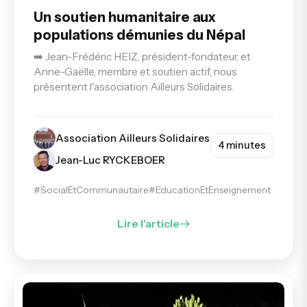
Un soutien humanitaire aux
populations démunies du Népal
➡️ Jean-Frédéric HEIZ, président-fondateur, et
Anne-Gaëlle, membre et soutien actif, nous
présentent l'association Ailleurs Solidaires.
Association Ailleurs Solidaires
4 minutes
Jean-Luc RYCKEBOER
#SocialEtCommunautaire
#EducationEtEnseignement
Lire l'article