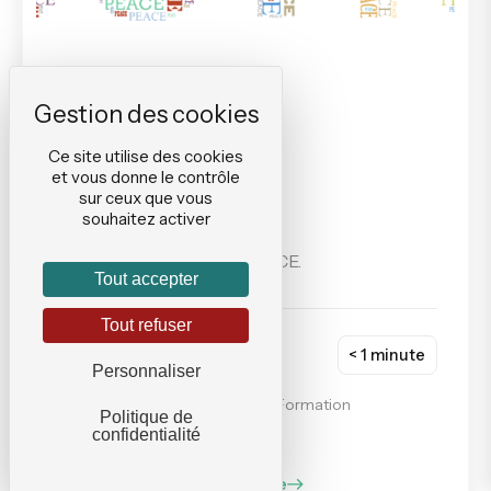
Ce site utilise des cookies
et vous donne le contrôle
sur ceux que vous
souhaitez activer
Le droit de savoir
Le CONCILIATEUR DE JUSTICE.
Tout accepter
Tout refuser
Borboleta
< 1 minute
Personnaliser
#CommunicationInformationEtFormation
Politique de
#SocialEtCommunautaire
confidentialité
Lire l'article