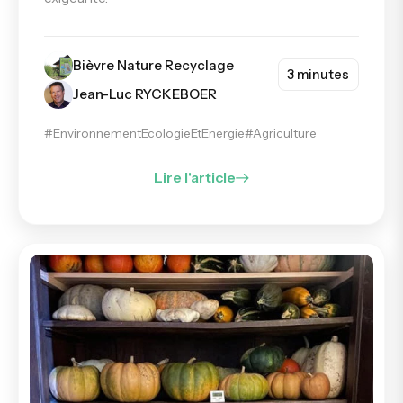
Bièvre Nature Recyclage
3 minutes
Jean-Luc RYCKEBOER
#EnvironnementEcologieEtEnergie
#Agriculture
Lire l'article