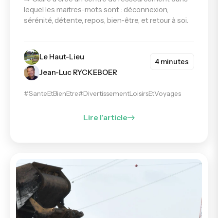
lequel les maitres-mots sont : déconnexion,
sérénité, détente, repos, bien-être, et retour à soi.
Le Haut-Lieu
4 minutes
Jean-Luc RYCKEBOER
#SanteEtBienEtre
#DivertissementLoisirsEtVoyages
Lire l'article