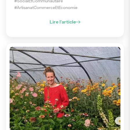
#SocialEtCommunautaire
#ArtisanatCommerceEtEconomie
Lire l'article