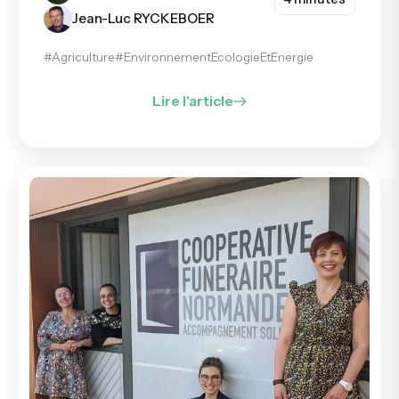
Jean-Luc RYCKEBOER
#Agriculture
#EnvironnementEcologieEtEnergie
Lire l'article