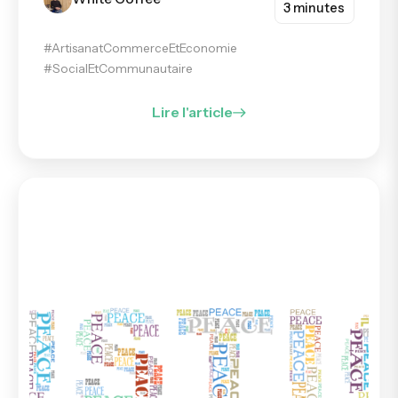
3 minutes
#ArtisanatCommerceEtEconomie
#SocialEtCommunautaire
Lire l'article