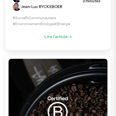
3 minutes
Jean-Luc RYCKEBOER
#SocialEtCommunautaire
#EnvironnementEcologieEtEnergie
Lire l'article