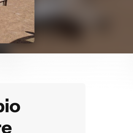
bio
re