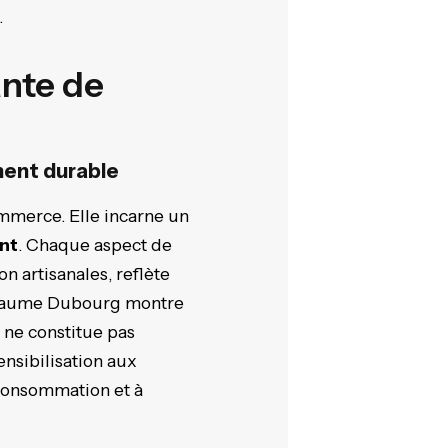
.
ante de
ment durable
mmerce. Elle incarne un
ant
. Chaque aspect de
on artisanales, reflète
uillaume Dubourg montre
 ne constitue pas
ensibilisation aux
 consommation et à