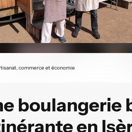
artisanat, commerce et économie
e boulangerie 
tinérante en Isè