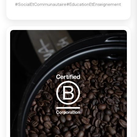
#SocialEtCommunautaire
#EducationEtEnseignement