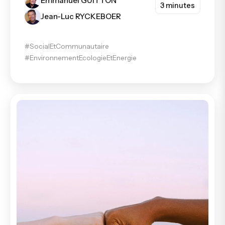
Emmanuel GUITTON
3 minutes
Jean-Luc RYCKEBOER
#SocialEtCommunautaire
#EnvironnementEcologieEtEnergie