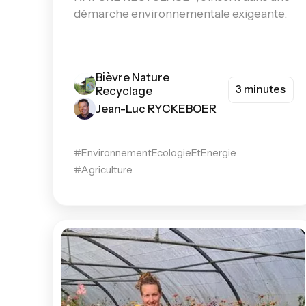
démarche environnementale exigeante.
Bièvre Nature
3 minutes
Recyclage
Jean-Luc RYCKEBOER
#EnvironnementEcologieEtEnergie
#Agriculture