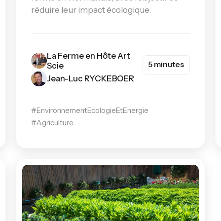
réduire leur impact écologique.
La Ferme en Hôte Art
5 minutes
Scie
Jean-Luc RYCKEBOER
#EnvironnementEcologieEtEnergie
#Agriculture