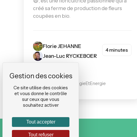
😃, est une floricultrice passionnée qui a
créé sa ferme de production de fleurs
coupées en bio.
Florie JEHANNE
4 minutes
Jean-Luc RYCKEBOER
#Agriculture
#EnvironnementEcologieEtEnergie
Ce site utilise des cookies
et vous donne le contrôle
sur ceux que vous
souhaitez activer
Tout accepter
Tout refuser