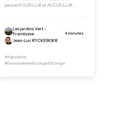
peuvent CUEILLIR et ACCUEILLIR...
Les jardins Vert -
4 minutes
Framboise
Jean-Luc RYCKEBOER
#Agriculture
#EnvironnementEcologieEtEnergie