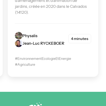
d’aménagement et d’animation de
jardins, créée en 2020 dans le Calvados
(14120).
Physalis
4 minutes
Jean-Luc RYCKEBOER
#EnvironnementEcologieEtEnergie
#Agriculture