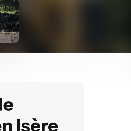
de
n Isère