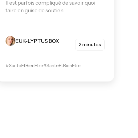
Il est parfois compliqué de savoir quoi
faire en guise de soutien.
EUK-LYPTUS BOX
2 minutes
#SanteEtBienEtre
#SanteEtBienEtre