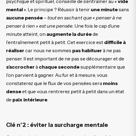
psychique et spirituel, conseille de s’entraîner au «
vide
mental
». Le principe ? Réussir à tenir
une minute
sans
aucune pensée
–
tout en sachant que « penser à ne
penser à rien » est une pensée
. Une fois le cap d’une
minute atteint, on
augmente la durée
de
l’entraînement petit à petit. Cet exercice est
difficile à
réaliser
car nous ne sommes
pas habituer
à ne pas
penser. Il est important de ne pas se décourager et de
s’accrocher
à
chaque seconde
supplémentaire que
l’on parvient à gagner. Au fur et à mesure, vous
constaterez que le flux de vos pensées sera
moins
dense
et que vous rentrerez petit à petit dans un état
de
paix intérieure
.
Clé n°2 : éviter la surcharge mentale