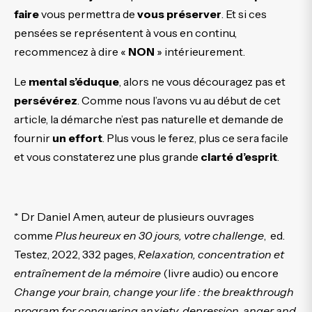
faire
vous permettra de
vous
préserver
. Et si ces
pensées se représentent à vous en continu,
recommencez à dire «
NON
» intérieurement.
Le
mental s’éduque
, alors ne vous découragez pas et
persévérez
. Comme nous l’avons vu au début de cet
article, la démarche n’est pas naturelle et demande de
fournir
un effort
. Plus vous le ferez, plus ce sera facile
et vous constaterez une plus grande
clarté d’esprit
.
* Dr Daniel Amen, auteur de plusieurs ouvrages
comme
Plus heureux en 30 jours, votre challenge
,
ed.
Testez, 2022, 332 pages,
Relaxation, concentration et
entraînement de la mémoire
(livre audio) ou encore
Change your brain, change your life : the breakthrough
program for conquering anxiety, depression, anger and