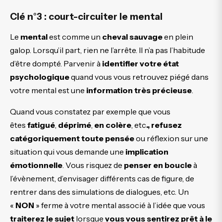
Clé n°3 : court-circuiter le mental
Le
mental
est comme un
cheval sauvage
en plein
galop. Lorsqu’il part, rien ne l’arrête. Il n’a pas l’habitude
d’être dompté. Parvenir à
identifier votre état
psychologique
quand vous vous retrouvez piégé dans
votre mental est une
information très précieuse
.
Quand vous constatez par exemple que vous
êtes
fatigué
,
déprimé
,
en colère
, etc
., refusez
catégoriquement toute pensée
ou réflexion sur une
situation qui vous demande une
implication
émotionnelle
. Vous risquez de
penser en boucle
à
l’évènement, d’envisager différents cas de figure, de
rentrer dans des simulations de dialogues, etc. Un
«
NON
» ferme à votre mental associé à l’idée que vous
traiterez le sujet
lorsque
vous vous sentirez prêt à le