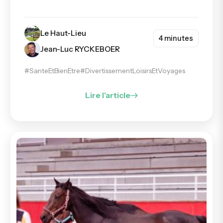
Le Haut-Lieu
4 minutes
Jean-Luc RYCKEBOER
#SanteEtBienEtre
#DivertissementLoisirsEtVoyages
Lire l'article