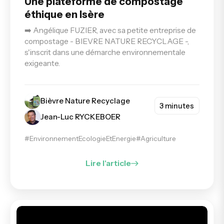
Une plateforme de compostage
éthique en Isère
➡️ Angélique FUZIER, avec sa petite entreprise de
compostage - BIEVRE NATURE RECYCLAGE -,
s'inscrit dans une démarche environnementale
exigeante.
Bièvre Nature Recyclage
3 minutes
Jean-Luc RYCKEBOER
#EnvironnementEcologieEtEnergie
#Agriculture
Lire l'article