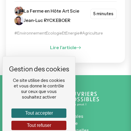
La Ferme en Hôte Art Scie
5 minutes
Jean-Luc RYCKEBOER
#EnvironnementEcologieEtEnergie
#Agriculture
Lire l'article
Ce site utilise des cookies
et vous donne le contrôle
sur ceux que vous
souhaitez activer
Tout accepter
Mentions légales
Plan du site
Tout refuser
Données personnelles