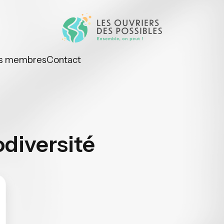
s membres
Contact
odiversité