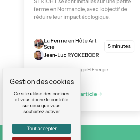
STRICHT se sont installés sur une petite
ferme en Normandie, avec l'objectif de
réduire leur impact écologique.
La Ferme en Hôte Art
5 minutes
Scie
Jean-Luc RYCKEBOER
#EnvironnementEcologieEtEnergie
#Agriculture
Ce site utilise des cookies
Lire l'article
et vous donne le contrôle
sur ceux que vous
souhaitez activer
Tout accepter