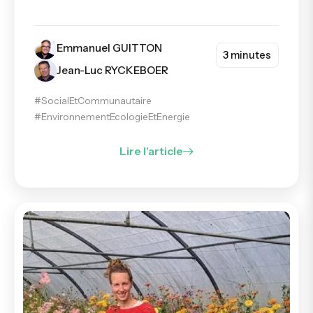
Emmanuel GUITTON
3 minutes
Jean-Luc RYCKEBOER
#SocialEtCommunautaire
#EnvironnementEcologieEtEnergie
Lire l'article