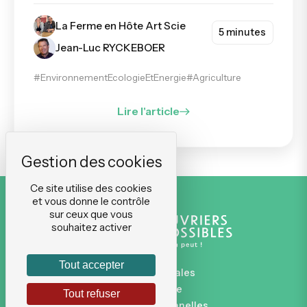
La Ferme en Hôte Art Scie
5 minutes
Jean-Luc RYCKEBOER
#EnvironnementEcologieEtEnergie
#Agriculture
Lire l'article
Ce site utilise des cookies
et vous donne le contrôle
sur ceux que vous
souhaitez activer
Tout accepter
Mentions légales
Plan du site
Tout refuser
Données personnelles