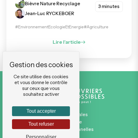
Bièvre Nature Recyclage
3 minutes
Jean-Luc RYCKEBOER
#EnvironnementEcologieEtEnergie
#Agriculture
Lire l'article
Ce site utilise des cookies
et vous donne le contrôle
sur ceux que vous
souhaitez activer
Tout accepter
Mentions légales
Plan du site
Tout refuser
Données personnelles
CGVU
Personnaliser