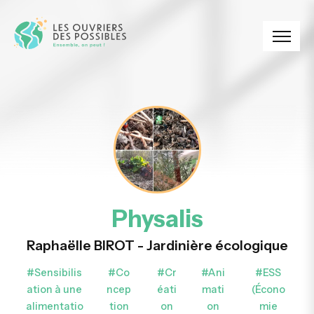
Panneau de gestion des cookies
Physalis
Raphaëlle BIROT - Jardinière écologique
#Sensibilis
#Co
#Cr
#Ani
#ESS
ation à une
ncep
éati
mati
(Écono
alimentatio
tion
on
on
mie