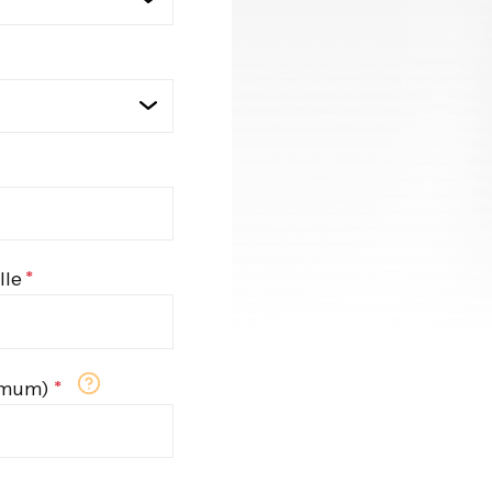
lle
imum)