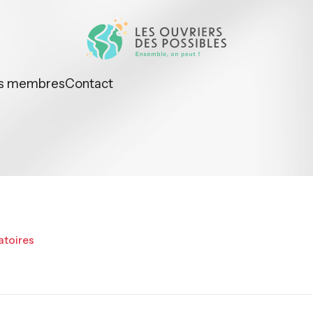
s membres
Contact
atoires