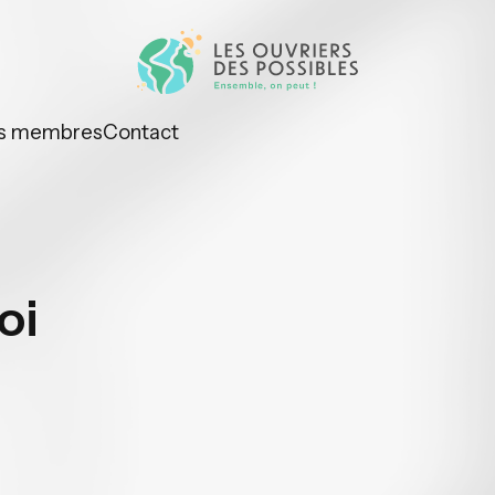
s membres
Contact
oi