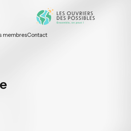
s membres
Contact
re